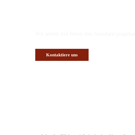
ISO 50001 Energieman
Wir setzen mit Ihnen den Standard pragmat
Kontaktiere uns
TISAX Schulun