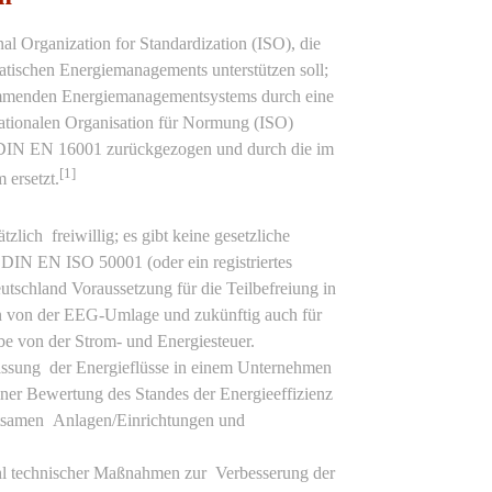
nal Organization for Standardization (ISO), die
tischen Energiemanagements unterstützen soll;
immenden Energiemanagementsystems durch eine
nationalen Organisation für Normung (ISO)
ie DIN EN 16001 zurückgezogen und durch die im
[1]
ersetzt.
lich freiwillig; es gibt keine gesetzliche
ch DIN EN ISO 50001 (oder ein registriertes
hland Voraussetzung für die Teilbefreiung in
n von der EEG-Umlage und zukünftig auch für
e von der Strom- und Energiesteuer.
assung der Energieflüsse in einem Unternehmen
iner Bewertung des Standes der Energieeffizienz
utsamen Anlagen/Einrichtungen und
hl technischer Maßnahmen zur Verbesserung der