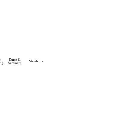
e-
Kurse &
Standards
▼
▼
▼
ng
Seminare